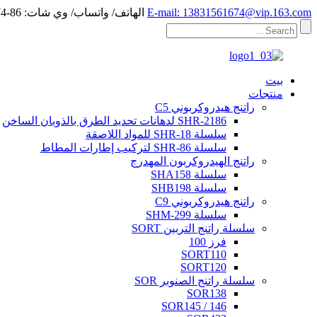
E-mail: 13831561674@vip.163.com
الهاتف/ واتساب/ وي شات: 86-13831561674
بيت
منتجات
راتنج هيدروكربوني C5
SHR-2186 لدهانات تحديد الطرق بالذوبان الساخن
سلسلة SHR-18 للمواد اللاصقة
سلسلة SHR-86 لتركيب إطارات المطاط
راتنج الهيدروكربون المهدرج
سلسلة SHA158
سلسلة SHB198
راتنج هيدروكربوني C9
سلسلة SHM-299
سلسلة راتنج التربين SORT
فرز 100
SORT110
SORT120
سلسلة راتنج الصنوبر SOR
SOR138
SOR145 / 146