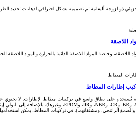
 اللاصقة، وخاصة المواد اللاصقة الذائبة بالحرارة والمواد اللاصقة ا
ِّفة تُستخدم على نطاق واسع في تركيبات مطاط الإطارات. لا تحتوي عل
أنواع المطاط الصناعي (بما في ذلك SBR، وSIS، وSEBS، وBR، وCR، 
ن، والصمغ الراتنجي، ومشتقاتهما). في تركيبات المطاط، يمكن استخدامها كمُ