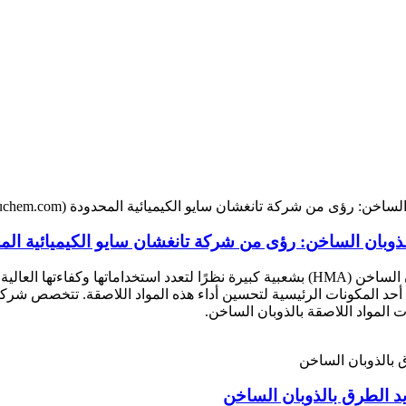
(https://www.saiouchem.com/shr-18-series-for-adhesive/) أحد المكونات الرئيسية لتحسين أداء هذه ال