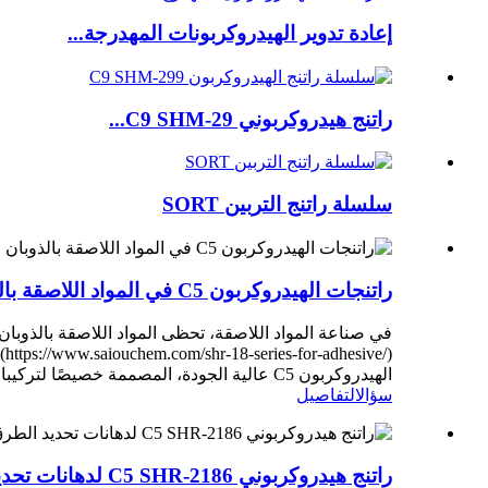
إعادة تدوير الهيدروكربونات المهدرجة...
راتنج هيدروكربوني C9 SHM-29...
سلسلة راتنج التربين SORT
راتنجات الهيدروكربون C5 في المواد اللاصقة بالذوبان الساخن: رؤى من شركة تانغشان سايو الكيميائية المحدودة (https://www.saiouchem.com/)
الهيدروكربون C5 عالية الجودة، المصممة خصيصًا لتركيبات المواد اللاصقة بالذوبان الساخن.
سؤال
التفاصيل
راتنج هيدروكربوني C5 SHR-2186 لدهانات تحديد الطرق بالذوبان الساخن