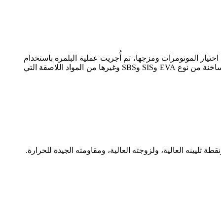
تكرير، تم اختيار المونومرات ومزجها، ثم أُجريت عملية البلمرة باستخدام
تفاعل فريدل-كرافتس كمحفز، تلتها عمليات التحلل المائي والغسل والترشيح والتقطير. وهي مناسبة لتحضير مواد لاصقة ذائبة ساخنة من نوع EVA وSIS وSBS وغيرها من المواد اللاصقة التي
ح، ونقطة تليينه العالية، ولزوجته العالية، ومقاومته الجيدة للحرارة.