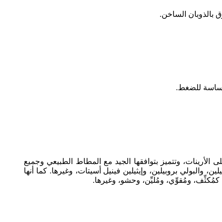
لحساسة للضغط.
ى الأرينات، وتتميز بتوافقها الجيد مع المطاط الطبيعي وجميع
وNBR، وIIR، وEPDM، وغيرها)، بالإضافة إلى البولي إيثيلين، والبولي بروبيلين، وإيثيلين فينيل أسيتات، وغيرها. كما أنها
كثِّف، ومُقوِّي، ومُليِّن، وحشو، وغيرها.