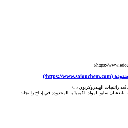
في صناعة المواد اللاصقة، تحظى المواد اللاصقة بالذوبان الساخن (HMA) بشعبية كبيرة نظرًا لتعدد استخداماتها وكفاءتها العالية. تُعد راتنجات الهيدروكربون C5
مواد اللاصقة. تتخصص شركة تانغشان سايو للمواد الكيميائية المحدودة في إنتاج راتنجات