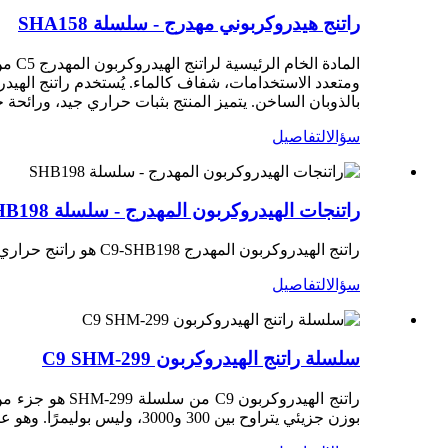
راتنج هيدروكربوني مهدرج - سلسلة SHA158
بالذوبان الساخن. يتميز المنتج بثبات حراري جيد، ورائحة خفيفة، وتو
سؤال
التفاصيل
راتنجات الهيدروكربون المهدرج - سلسلة SHB198
راتنج الهيدروكربون المهدرج C9-SHB198 هو راتنج حراري أبيض مائي يتم الحصول عليه من بلمرة المركبات العطرية والهدرجة.
سؤال
التفاصيل
سلسلة راتنج الهيدروكربون C9 SHM-299
بوزن جزيئي يتراوح بين 300 و3000، وليس بوليمرًا. وهو عبارة عن مادة صلبة حبيبية أو رقائقية يتراوح لونها من الأصفر الفاتح إلى البني الداكن.