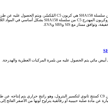
المادة الخام الرئيسية لراتنج الهيدروكربون المهدرج C5 من سلسلة A158
ومتعدد الاستخدامات، شفاف كالماء. يُستخدم راتنج الهيدروك
افق ممتاز مع SIS وSBS وEVA.
راتنج الهيدروكربون C9 من سلسلة SHM-299 هو جزء من C9 كمنتج ثانوي لتكسير البترول، وهو را