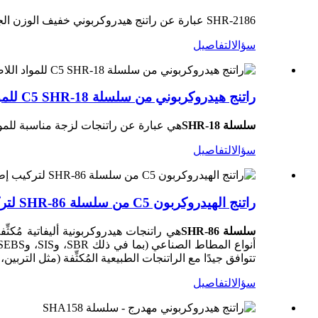
SHR-2186 عبارة عن راتنج هيدروكربوني خفيف الوزن الجزيئي ذو لزوجة أليفاتية تم تصميمه بشكل احترافي لدهانات تحديد الطرق بالذوبان الساخن.
سؤال
التفاصيل
راتنج هيدروكربوني من سلسلة C5 SHR-18 للمواد اللاصقة
سلسلة SHR-18
هي عبارة عن راتنجات لزجة مناسبة للمواد
سؤال
التفاصيل
راتنج الهيدروكربون C5 من سلسلة SHR-86 لتركيب إطارات المطاط
سلسلة SHR-86
هي راتنجات هيدروكربونية أليفاتية مُكث
تتوافق جيدًا مع الراتنجات الطبيعية المُكثِّفة (مثل التربي
سؤال
التفاصيل