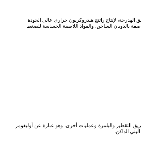
SH هي كربون C5 المُكسّر، ويتم الحصول عليه عن طريق الهدرجة، لإنتاج راتنج هيدروكربون حراري عالي الجودة
ربون المهدرج C5 من سلسلة SHA158 بشكل أساسي في المواد اللاصقة بالذوبان الساخن، والمواد اللاصقة الحساسة للضغط
تنج حراري يتم إنتاجه عن طريق التقطير والبلمرة وعمليات أخرى. وهو عبارة عن أوليغومر