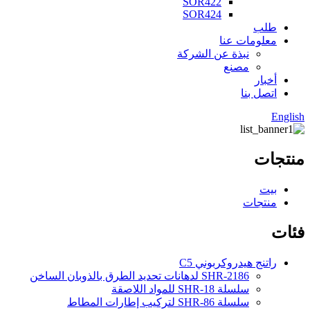
SOR422
SOR424
طلب
معلومات عنا
نبذة عن الشركة
مصنع
أخبار
اتصل بنا
English
منتجات
بيت
منتجات
فئات
راتنج هيدروكربوني C5
SHR-2186 لدهانات تحديد الطرق بالذوبان الساخن
سلسلة SHR-18 للمواد اللاصقة
سلسلة SHR-86 لتركيب إطارات المطاط