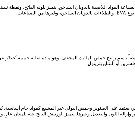
ناعة المواد اللاصقة بالذوبان الساخن. يتميز بلونه الفاتح، ونقطة تليينه
صناعات.
الماليك، ويُعرف أيضاً باسم راتنج حمض الماليك المجفف. وهو مادة صلبة حبيبية 
لسرين أو البنتايريثريتول.
ّل فاتح اللون ومستقر، يعتمد على الصنوبر وحمض البولي غير المشبع كمواد خام أس
إزالة اللون والتعديل وغيرها. يتميز الورنيش الناتج عنه بلمعان عالٍ و