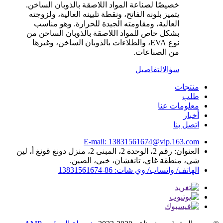
خصيصًا لصناعة المواد اللاصقة بالذوبان الساخن.
يتميز بلونه الفاتح، ونقطة تليينه العالية، ولزوجته
العالية، ومقاومته الجيدة للحرارة. وهو مناسب
بشكل خاص للمواد اللاصقة بالذوبان الساخن من
نوع EVA، والطلاءات بالذوبان الساخن، وغيرها
من الصناعات.
سؤال
التفاصيل
منتجات
طلب
معلومات عنا
أخبار
اتصل بنا
E-mail: 13831561674@vip.163.com
العنوان: رقم 2، الوحدة 2، المبنى 2، منزل دونغ قونغ أ، لين
شي، منطقة غاي، تانغشان، خبي، الصين.
الهاتف/ واتساب/ وي شات: 86-13831561674