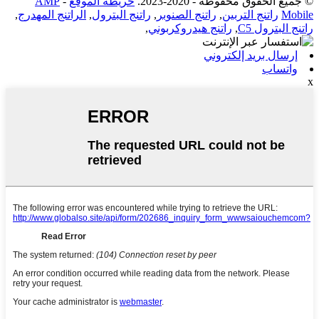
© جميع الحقوق محفوظة - 2020-2023.
خريطة الموقع
-
AMP
Mobile
راتنج التربين
,
راتنج الصنوبر
,
راتنج البترول
,
الراتنج المهدرج
,
راتنج البترول C5
,
راتنج هيدروكربوني
,
إرسال بريد إلكتروني
واتساب
x