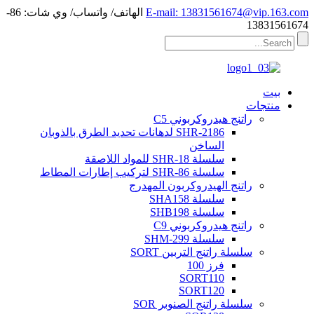
E-mail: 13831561674@vip.163.com
الهاتف/ واتساب/ وي شات: 86-
13831561674
بيت
منتجات
راتنج هيدروكربوني C5
SHR-2186 لدهانات تحديد الطرق بالذوبان
الساخن
سلسلة SHR-18 للمواد اللاصقة
سلسلة SHR-86 لتركيب إطارات المطاط
راتنج الهيدروكربون المهدرج
سلسلة SHA158
سلسلة SHB198
راتنج هيدروكربوني C9
سلسلة SHM-299
سلسلة راتنج التربين SORT
فرز 100
SORT110
SORT120
سلسلة راتنج الصنوبر SOR