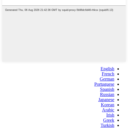
English
French
German
Portuguese
Spanish
Russian
Japanese
Korean
Arabic
Irish
Greek
Turkish