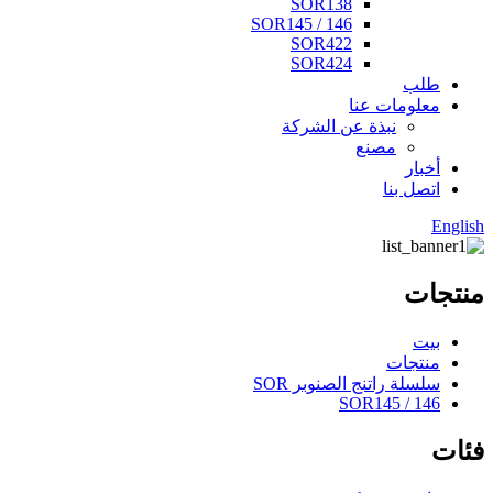
SOR138
SOR145 / 146
SOR422
SOR424
طلب
معلومات عنا
نبذة عن الشركة
مصنع
أخبار
اتصل بنا
English
منتجات
بيت
منتجات
سلسلة راتنج الصنوبر SOR
SOR145 / 146
فئات