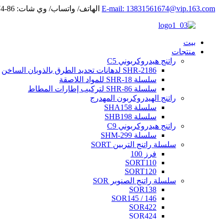
E-mail: 13831561674@vip.163.com
الهاتف/ واتساب/ وي شات: 86-13831561674
بيت
منتجات
راتنج هيدروكربوني C5
SHR-2186 لدهانات تحديد الطرق بالذوبان الساخن
سلسلة SHR-18 للمواد اللاصقة
سلسلة SHR-86 لتركيب إطارات المطاط
راتنج الهيدروكربون المهدرج
سلسلة SHA158
سلسلة SHB198
راتنج هيدروكربوني C9
سلسلة SHM-299
سلسلة راتنج التربين SORT
فرز 100
SORT110
SORT120
سلسلة راتنج الصنوبر SOR
SOR138
SOR145 / 146
SOR422
SOR424