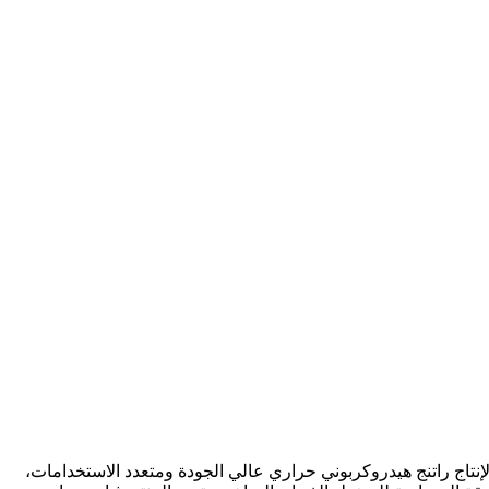
 المُكسّر، ويتم الحصول عليه عن طريق الهدرجة، لإنتاج راتنج هيدروكربوني حراري عالي الجودة ومتعدد الاستخدامات،