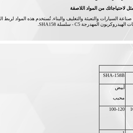
ناعة السيارات والتعبئة والتغليف والبناء. تُستخدم هذه المواد لربط ال
بون المهدرجة C5 - سلسلة SHA158.
SHA-158B
أبيض
محبب
100-120
1
1