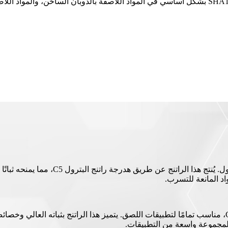
شفاف اللون. يُستخدم راتنج الهيدروكربون المهدرج C5 من سلسلة SHA158 بشكل أساسي في المواد اللا
راتنج الهيدروكربون المهدرج C5 هو راتنج ص
د المانعة للتسرب.
سلسلة SHA158 عبارة عن راتنج هيدروكربوني مهدرج من نوع C5، مناسب تمامًا لتطبيقات اللصق. يتميز هذا ا
ات لمجموعة واسعة من التطبيقات.