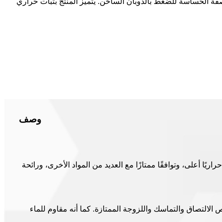
صقة بالذوبان الساخن، والمواد اللاصقة الحساسة للضغط بالذوبان الساخن. يتميز المنتج بثبات حراري
وصف
ناعي مشتق من البترول. يُنتج هذا الراتنج عن طريق هدرجة راتنج البترول C5، مما يمنحه ثباتًا حراريًا أعلى، وتوافقًا ممتازًا مع العديد من المواد الأخرى، ورائحة
لراتنج بثباته العالي وخصائص الالتصاق والتماسك واللزوجة الممتازة. كما أنه مقاوم للماء