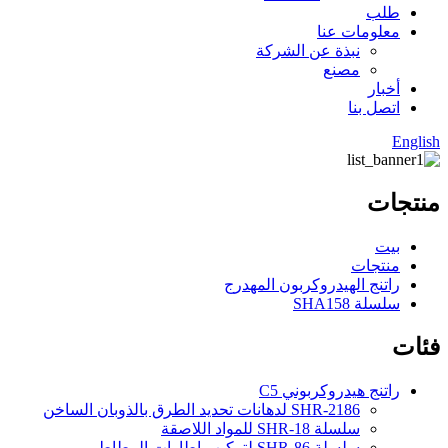
طلب
معلومات عنا
نبذة عن الشركة
مصنع
أخبار
اتصل بنا
English
منتجات
بيت
منتجات
راتنج الهيدروكربون المهدرج
سلسلة SHA158
فئات
راتنج هيدروكربوني C5
SHR-2186 لدهانات تحديد الطرق بالذوبان الساخن
سلسلة SHR-18 للمواد اللاصقة
سلسلة SHR-86 لتركيب إطارات المطاط