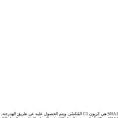
المادة الخام الرئيسية لراتنج الهيدروكربون المهدرج C5 من سلسلة SHA158 هي كربون C5