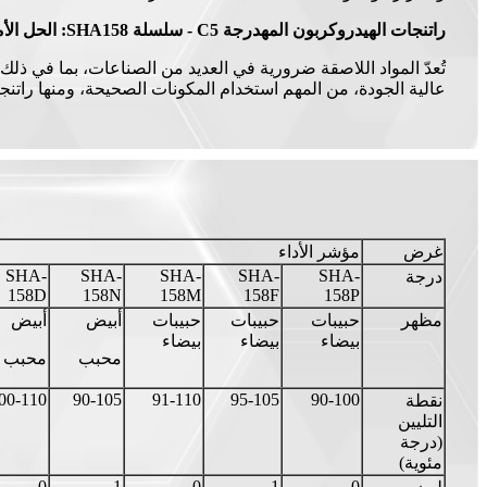
راتنجات الهيدروكربون المهدرجة C5 - سلسلة SHA158: الحل الأمثل لاحتياجاتك من المواد اللاصقة
تُعدّ المواد اللاصقة ضرورية في العديد من الصناعات، بما في ذلك ص
عالية الجودة، من المهم استخدام المكونات الصحيحة، ومنها راتنجات الهيدروكر
غرض
مؤشر الأداء
SHA-
SHA-
SHA-
SHA-
SHA-
درجة
158D
158N
158M
158F
158P
مظهر
حبيبات
حبيبات
حبيبات
أبيض
أبيض
بيضاء
بيضاء
بيضاء
محبب
محبب
00-110
90-105
91-110
95-105
90-100
نقطة
التليين
(درجة
مئوية)
0
1
0
1
0