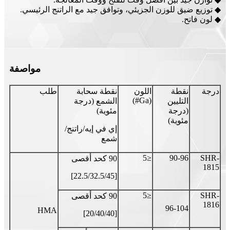
◆ توزيع ضيق للوزن الجزيئي، وتوافق جيد مع الراتنج الرئيسي.
◆ لون فاتح.
مواصفة
درجة
نقطة
اللون
نقطة سحابة
طلب
(Ga#)
التليين
الشمع (درجة
(درجة
مئوية)
مئوية)
إي في إيه/راتنج/
شمع
≤5
90-96
SHR-
90 كحد أقصى
1815
[22.5/32.5/45]
≤5
SHR-
90 كحد أقصى
1816
96-104
HMA
[20/40/40]