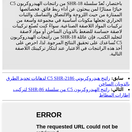
باختصار، تُعدّ سلسلة SHR-18 من راتنجات الهيدروكربون C5
خيارًا ممتازًا لمن يبحثون عن أداء ربط فائق. فخصائصها
الممتازة من حيث اللزوجة والالتصاق والتماسك والثبات
الحراري تجعلها مكونات أساسية في مجموعة واسعة من
تركيبات المواد اللاصقة الصناعية. سواءً كنت تُصنّع تركيبات
لاصقة حساسة للضغط بالذوبان الساخن أو مواد لاصقة
لتجليد الكتب، فإن عائلة SHR-18 من راتنجات الهيدروكربون
C5 تُساعدك على تحقيق النتائج المرجوة. لذا، احرص على
أخذ هذه الراتنجات في الاعتبار عند ابتكار تركيبتك اللاصقة
التالية.
سابق:
راتنج هيدروكربوني C5 SHR-2186 لدهانات تحديد الطرق
بالذوبان الساخن
التالي:
راتنج الهيدروكربون C5 من سلسلة SHR-86 لتركيب
إطارات المطاط