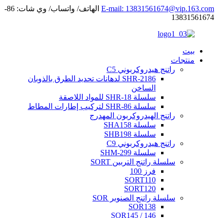
E-mail: 13831561674@vip.163.com
الهاتف/ واتساب/ وي شات: 86-
13831561674
بيت
منتجات
راتنج هيدروكربوني C5
SHR-2186 لدهانات تحديد الطرق بالذوبان
الساخن
سلسلة SHR-18 للمواد اللاصقة
سلسلة SHR-86 لتركيب إطارات المطاط
راتنج الهيدروكربون المهدرج
سلسلة SHA158
سلسلة SHB198
راتنج هيدروكربوني C9
سلسلة SHM-299
سلسلة راتنج التربين SORT
فرز 100
SORT110
SORT120
سلسلة راتنج الصنوبر SOR
SOR138
SOR145 / 146