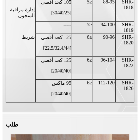
≤5
88-95
SHR-
105 كحد أقصى
1818
إدارة مراقبة
[30/40/25]
السجون
-----
≤5
94-100
SHR-
1819
SHR-
90-96
≤6
شريط
125 كحد أقصى
1820
[22.5/32.4/44]
≤6
96-104
SHR-
125 كحد أقصى
1822
[20/40/40]
≤6
112-120
SHR-
95 ماكس
1826
[20/40/40]
طلب