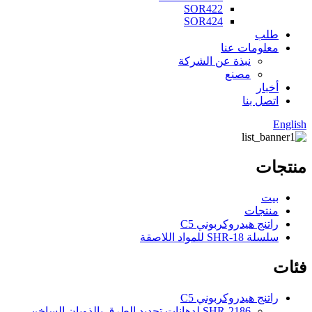
SOR422
SOR424
طلب
معلومات عنا
نبذة عن الشركة
مصنع
أخبار
اتصل بنا
English
منتجات
بيت
منتجات
راتنج هيدروكربوني C5
سلسلة SHR-18 للمواد اللاصقة
فئات
راتنج هيدروكربوني C5
SHR-2186 لدهانات تحديد الطرق بالذوبان الساخن