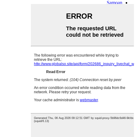
Samoan
Scots Gaelic
Shona
Sindhi
Sundanese
Swahili
Tajik
Tamil
Telugu
Thai
Ukrainian
Urdu
Uzbek
Vietnamese
Welsh
Xhosa
Yiddish
Yoruba
Zulu
Kinyarwanda
Tatar
Oriya
Turkmen
Uyghur