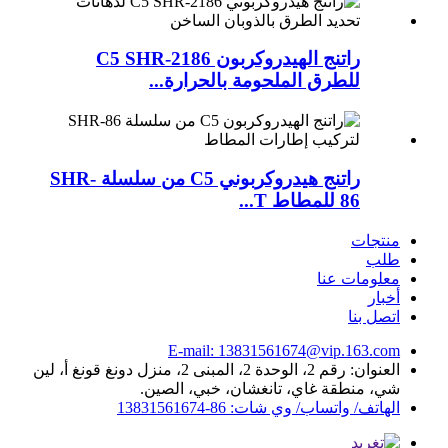
راتنج الهيدروكربون C5 SHR-2186
للطرق الملحومة بالحرارة...
راتنج هيدروكربوني C5 من سلسلة SHR-
86 للمطاط T...
منتجات
طلب
معلومات عنا
أخبار
اتصل بنا
E-mail: 13831561674@vip.163.com
العنوان: رقم 2، الوحدة 2، المبنى 2، منزل دونغ قونغ أ، لين
شي، منطقة غاي، تانغشان، خبي، الصين.
الهاتف/ واتساب/ وي شات: 86-13831561674